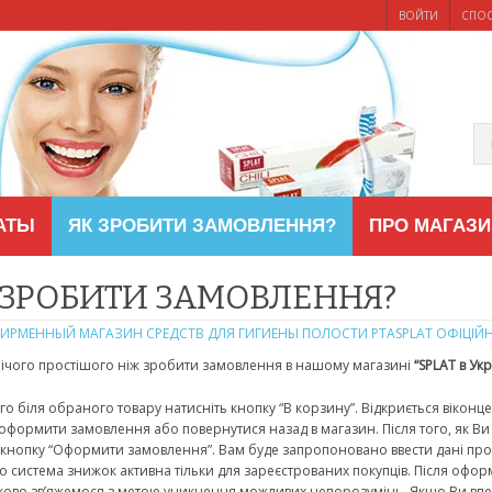
ВОЙТИ
СПО
АТЫ
ЯК ЗРОБИТИ ЗАМОВЛЕННЯ?
ПРО МАГАЗИ
 ЗРОБИТИ ЗАМОВЛЕННЯ?
ФИРМЕННЫЙ МАГАЗИН СРЕДСТВ ДЛЯ ГИГИЕНЫ ПОЛОСТИ РТАSPLAT ОФІЦІЙ
ічого простішого ніж зробити замовлення в нашому магазині
“SPLAT в Укр
го біля обраного товару натисніть кнопку “В корзину”. Відкриється віконц
 оформити замовлення або повернутися назад в магазин. Після того, як Ви
кнопку “Оформити замовлення”. Вам буде запропоновано ввести дані про по
що система знижок активна тільки для зареєстрованих покупців. Після офо
ково зв’яжемося з метою уникнення можливих
непорозумінь
. Якщо Ви вп