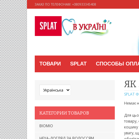
ЗАКАЗ ПО ТЕЛЕФОНАМ: +38‎0933345408
ТОВАРИ
SPLAT
СПОСОБЫ ОПЛ
ЯК
SPLAT 
Немає н
КАТЕГОРИИ ТОВАРОВ
Для цьо
товару,
BIOMIO
кошику 
увагу, 
HEYA-ДОГЛЯД ЗА ВОЛОССЯМ
обов’яз