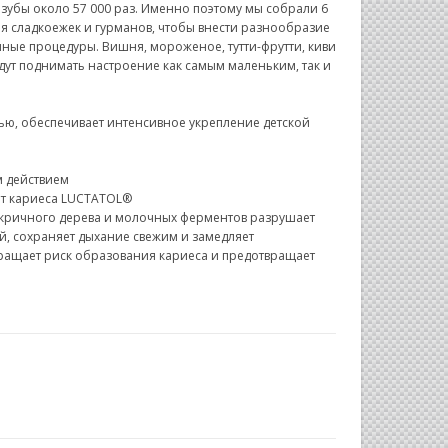
 зубы около 57 000 раз. Именно поэтому мы собрали 6
ля сладкоежек и гурманов, чтобы внести разнообразие
ные процедуры. Вишня, мороженое, тутти-фрутти, киви
дут поднимать настроение как самым маленьким, так и
лью, обеспечивает интенсивное укрепление детской
 действием
т кариеса LUCTATOL®
акричного дерева и молочных ферментов разрушает
, сохраняет дыхание свежим и замедляет
ращает риск образования кариеса и предотвращает