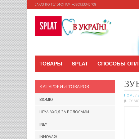
ЗАКАЗ ПО ТЕЛЕФОНАМ: +38‎0933345408
ТОВАРЫ
SPLAT
СПОСОБЫ ОП
ЗУ
КАТЕГОРИИ ТОВАРОВ
HOME
/
BIOMIO
JUICY М
HEYA-УХОД ЗА ВОЛОСАМИ
INEY
INNOVA®