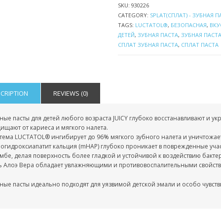
SKU:
930226
CATEGORY:
SPLAT(СПЛАТ) - ЗУБНАЯ П
TAGS:
LUCTATOL®
,
БЕЗОПАСНАЯ
,
ВКУ
ДЕТЕЙ
,
ЗУБНАЯ ПАСТА
,
ЗУБНАЯ ПАСТА
СПЛАТ ЗУБНАЯ ПАСТА
,
СПЛАТ ПАСТА
CRIPTION
REVIEWS (0)
ные пасты для детей любого возраста
JUICY глубоко восстанавливают и ук
ищают от кариеса и мягкого налета.
тема LUCTATOL® ингибирует до 96% мягкого зубного налета и уничтожае
огидроксиапатит кальция (mHAP) глубоко проникает в поврежденные участ
мбе, делая поверхность более гладкой и устойчивой к воздействию бактер
ь Алоэ Вера обладает увлажняющими и противовоспалительными свойства
ные пасты идеально подходят для уязвимой детской эмали и особо чувств