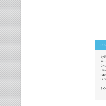
DES
Зуб
защ
Cис
Нан
пло
Гел
Зуб