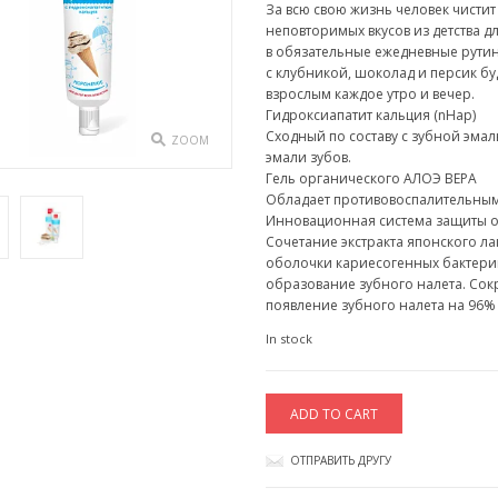
За всю свою жизнь человек чистит
неповторимых вкусов из детства д
в обязательные ежедневные рутин
с клубникой, шоколад и персик бу
взрослым каждое утро и вечер.
Гидроксиапатит кальция (nHap)
Сходный по составу с зубной эма
ZOOM
эмали зубов.
Гель органического АЛОЭ ВЕРА
Обладает противовоспалительным
Инновационная система защиты о
Сочетание экстракта японского л
оболочки кариесогенных бактерий
образование зубного налета. Сок
появление зубного налета на 96%
In stock
Зубная
ADD TO CART
паста
Juicy
МОРОЖЕНОЕ,
ОТПРАВИТЬ ДРУГУ
35мл
quantity