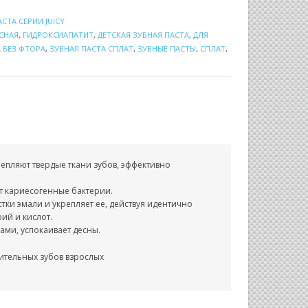
АСТА СЕРИИ JUICY
СНАЯ
,
ГИДРОКСИАПАТИТ
,
ДЕТСКАЯ ЗУБНАЯ ПАСТА
,
ДЛЯ
 БЕЗ ФТОРА
,
ЗУБНАЯ ПАСТА СПЛАТ
,
ЗУБНЫЕ ПАСТЫ
,
СПЛАТ
,
репляют твердые ткани зубов, эффективно
т кариесогенные бактерии.
ки эмали и укрепляет ее, действуя идентично
ий и кислот.
ми, успокаивает десны.
ительных зубов взрослых